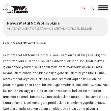
×
TR
TR
Havuz Metal NC Profil Bükme
EN
ANASAYFA
/
SEKTÖRLER
/
HAVUZ METAL NC PROFIL BÜKME
RU
Havuz Metal NC Profil Bükme
AR
Havuz Metal sektöründe profil bükme işlemleri belirli bir şekle ulaşana
kadar yapılabilir. Her boru belirli bir dizayna sahiptir. Boru Profil bükme
işlemlerinde yeniden şekillendirilmek üzere makinalar kullanılır. Profil
bükme işlemlerinde boruların cinsine göre de işlemler yapılabilir. Örnek
olarak metal veya çelik için bir bükme işlemleri yapılabilir. Kullanılan
profillere göre çeşitli boru bükme uygulamaları kullanılabilir. Günümüzde
bu konuda en yaygın olarak kullanılan metotlar bellidir. Bu metotlar
arasında çekerek, basarak ve makaralı bükme metotları bulunmaktadır.
Firmalar kendi isteklerine göre profil bükme işlemlerini yapabilir. Havuz
Metal alanında istenen durumları elde etmek için dama güvenilir